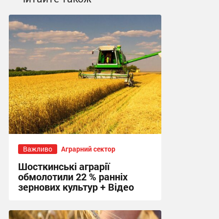
Важливо
Аграрний сектор
Шосткинські аграрії
обмолотили 22 % ранніх
зернових культур + Відео