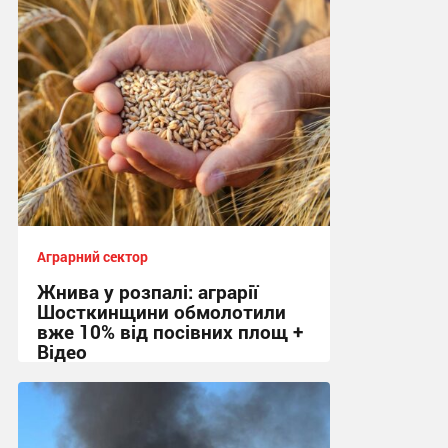
10:07, 5.08.2026
Аграрний сектор
Жнива у розпалі: аграрії
Шосткинщини обмолотили
вже 10% від посівних площ +
Відео
11:36, 28.07.2026