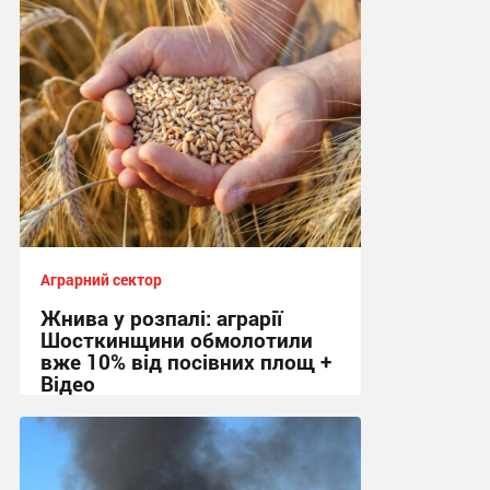
10:07, 5.08.2026
Аграрний сектор
Жнива у розпалі: аграрії
Шосткинщини обмолотили
вже 10% від посівних площ +
Відео
11:36, 28.07.2026