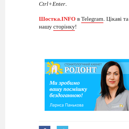
Ctrl+Enter
.
Шостка.INFO
в
Telegram
. Цікаві т
нашу
сторінку
!