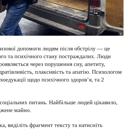
ризової допомоги людям після обстрілу — це
ого та психічного стану постраждалих. Люди
оявляється через порушення сну, апетиту,
дратівливість, плаксивість та апатію. Психологом
ихоедукації щодо психічного здоров’я, та 2
з соціальних питань. Найбільше людей цікавило,
джене майно.
а, виділіть фрагмент тексту та натисніть