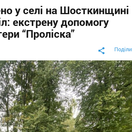
но у селі на Шосткинщині
л: екстрену допомогу
ери “Проліска”
Поділи