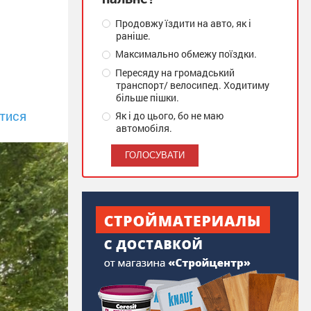
Продовжу їздити на авто, як і
раніше.
Максимально обмежу поїздки.
Пересяду на громадський
транспорт/ велосипед. Ходитиму
більше пішки.
тися
Як і до цього, бо не маю
автомобіля.