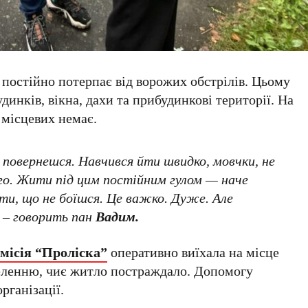
остійно потерпає від ворожих обстрілів. Цьому
инків, вікна, дахи та прибудинкові території. На
 місцевих немає.
и повернешся. Навчився йти швидко, мовчки, не
ого. Жити під цим постійним гулом — наче
ти, що не боїшся. Це важко. Дуже. Але
 – говорить пан
Вадим.
місія “Проліска”
оперативно виїхала на місце
еленню, чиє житло постраждало. Допомогу
рганізації.