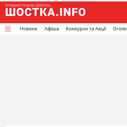
Новини
Афіша
Конкурси та Акції
Огол