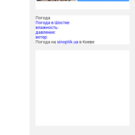
Погода
Погода в
Шостке
влажность:
давление:
ветер:
Погода на
sinoptik.ua
в Киеве