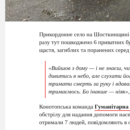
Прикордонне село на Шосткинщині п
разу тут пошкоджено 6 приватних буд
щастя, загиблих та поранених серед
«Вийшов з дому — і не знаєш, ч
дивитись в небо, але слухати й
тримати смерть за руку і вдава
тримаємось. Бо інакше — ніяк»,
Конотопська команда
Гуманітарна 
обстрілу для надання допомоги нас
отримали 7 людей, повідомляють в о