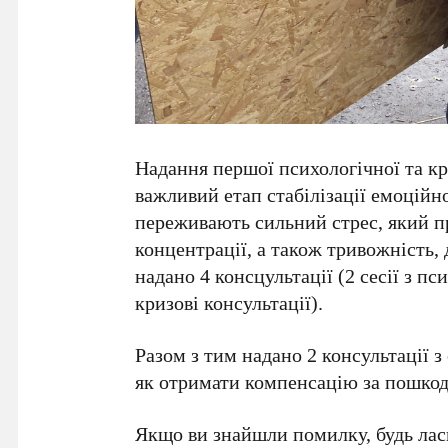
Надання першої психологічної та к
важливий етап стабілізації емоційн
переживають сильний стрес, який пр
концентрації, а також тривожність, 
надано 4 консцультації (2 сесії з пс
кризові консультації).
Разом з тим надано 2 консультації 
як отримати компенсацію за пошко
Якщо ви знайшли помилку, будь ласк