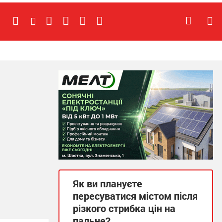
Як ви плануєте
пересуватися містом після
різкого стрибка цін на
пальне?