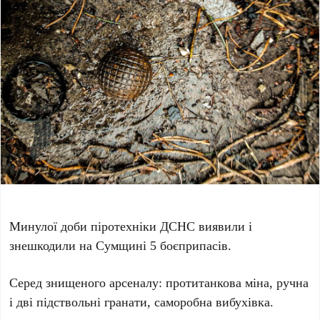
Минулої доби піротехніки ДСНС виявили і
знешкодили на Сумщині 5 боєприпасів.
Серед знищеного арсеналу: протитанкова міна, ручна
і дві підствольні гранати, саморобна вибухівка.