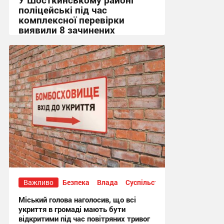
поліцейські під час
комплексної перевірки
виявили 8 зачинених
укриттів
15:36 вчора
Важливо
Безпека
Влада
Суспільство
Міський голова наголосив, що всі
укриття в громаді мають бути
відкритими під час повітряних тривог