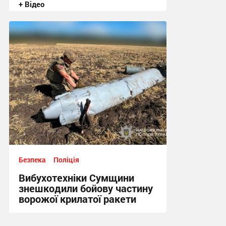
+ Відео
20:50, 3.08.2026
Безпека
Поліція
Вибухотехніки Сумщини
знешкодили бойову частину
ворожої крилатої ракети