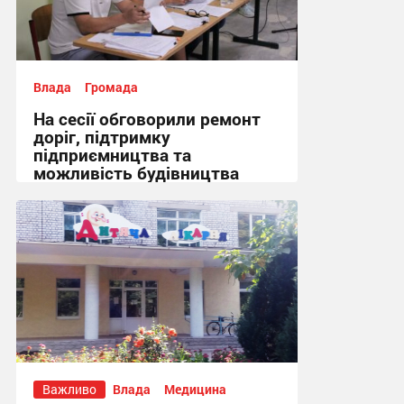
Влада
Громада
На сесії обговорили ремонт
доріг, підтримку
підприємництва та
можливість будівництва
укриття + Відео
14:43 вчора
Важливо
Влада
Медицина