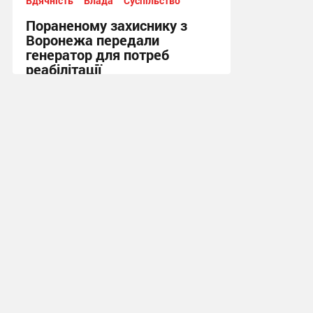
Вдячність
Влада
Суспільство
Пораненому захиснику з
Воронежа передали
генератор для потреб
реабілітації
12:21 вчора