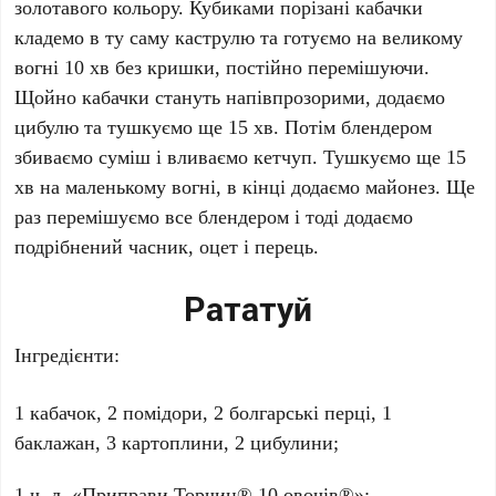
золотавого кольору. Кубиками порізані кабачки
кладемо в ту саму каструлю та готуємо на великому
вогні 10 хв без кришки, постійно перемішуючи.
Щойно кабачки стануть напівпрозорими, додаємо
цибулю та тушкуємо ще 15 хв. Потім блендером
збиваємо суміш і вливаємо кетчуп. Тушкуємо ще 15
хв на маленькому вогні, в кінці додаємо майонез. Ще
раз перемішуємо все блендером і тоді додаємо
подрібнений часник, оцет і перець.
Рататуй
Інгредієнти:
1 кабачок, 2 помідори, 2 болгарські перці, 1
баклажан, 3 картоплини, 2 цибулини;
1 ч. л. «Приправи Торчин® 10 овочів®»;