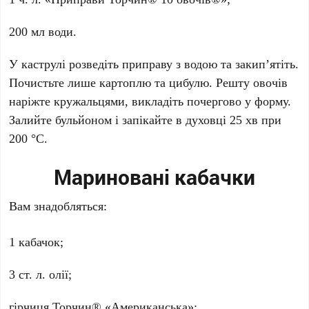
200 мл води.
У каструлі розведіть приправу з водою та закип’ятіть.
Почистьте лише картоплю та цибулю. Решту овочів
наріжте кружальцями, викладіть почергово у форму.
Залийте бульйоном і запікайте в духовці 25 хв при
200 °C.
Мариновані кабачки
Вам знадобляться:
1 кабачок;
3 ст. л. олії;
гірчиця Торчин® «Американська»;