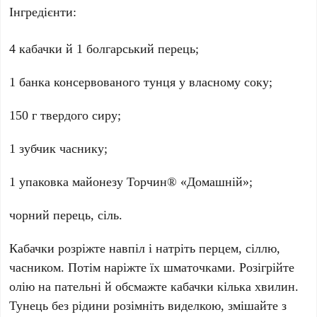
Інгредієнти:
4 кабачки й 1 болгарський перець;
1 банка консервованого тунця у власному соку;
150 г твердого сиру;
1 зубчик часнику;
1 упаковка майонезу Торчин® «Домашній»;
чорний перець, сіль.
Кабачки розріжте навпіл і натріть перцем, сіллю,
часником. Потім наріжте їх шматочками. Розігрійте
олію на пательні й обсмажте кабачки кілька хвилин.
Тунець без рідини розімніть виделкою, змішайте з