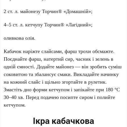
2 ст. л. майонезу Торчин® «Домашній»;
4–5 ст. л. кетчупу Торчин® «Лагідний»;
оливкова олія.
Кабачок наріжте слайсами, фарш трохи обсмажте.
Поєднайте фарш, натертий сир, часник і зелень в
одній ємності. Додайте майонез — він зробить суміш
соковитою та збалансує смаки. Викладайте начинку
на кожний слайс і щільно згортайте в рулетик.
Змастіть дно форми кетчупом і запікайте при 180 °C
30–40 хв. Перед подачею посипте сиром і полийте
кетчупом.
Ікра кабачкова