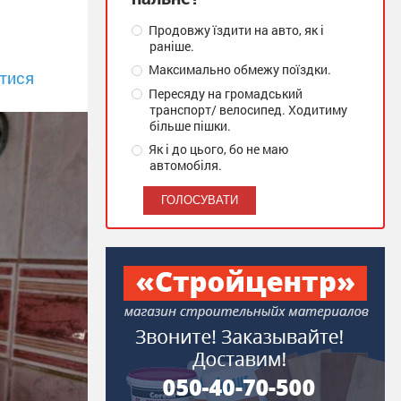
Продовжу їздити на авто, як і
раніше.
Максимально обмежу поїздки.
тися
Пересяду на громадський
транспорт/ велосипед. Ходитиму
більше пішки.
Як і до цього, бо не маю
автомобіля.