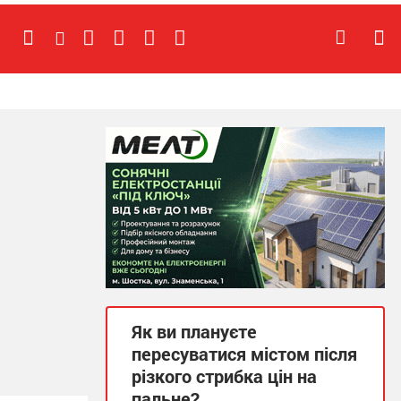
Як ви плануєте
пересуватися містом після
різкого стрибка цін на
пальне?