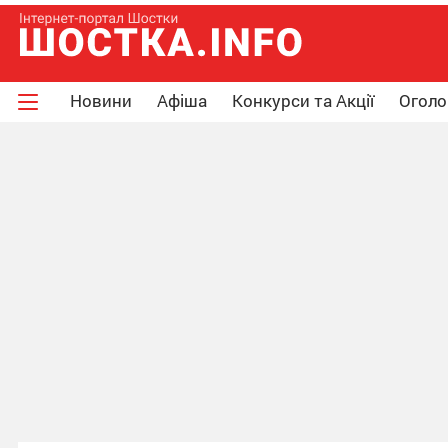
Новини
Афіша
Конкурси та Акції
Огол