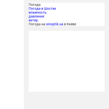
Погода
Погода в
Шостке
влажность:
давление:
ветер:
Погода на
sinoptik.ua
в Киеве