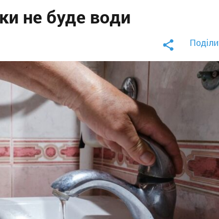
ки не буде води
Поділи