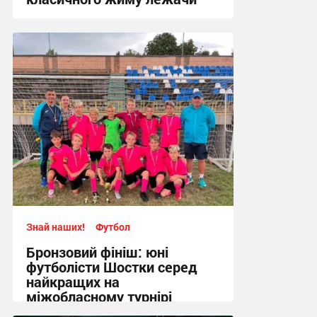
17:09, 4.08.2026
Знай наших!
Футбол
Бронзовий фініш: юні
футболісти Шостки серед
найкращих на
міжобласному турнірі