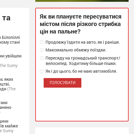
 та
Як ви плануєте пересуватися
містом після різкого стрибка
цін на пальне?
в Білопіллі
кому стані
Продовжу їздити на авто, як і раніше.
Максимально обмежу поїздки.
ни увійшли
Пересяду на громадський транспорт/
велосипед. Ходитиму більше пішки.
The Sumy
Як і до цього, бо не маю автомобіля.
м, яких
цтві,
ходи
(The
таки
ранено
)
щини
аїв майже
he Sumy