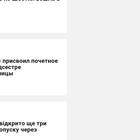
 присвоил почетное
дсестре
ницы
 відкрито ще три
опуску через