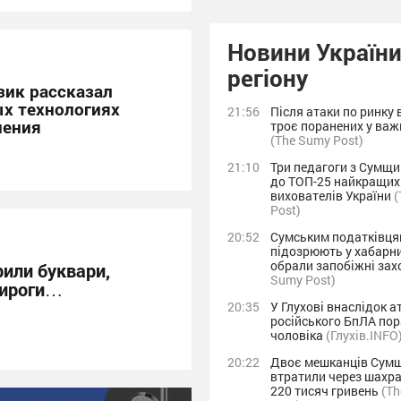
Новини України
регіону
ик рассказал
х технологиях
21:56
Після атаки по ринку 
чения
троє поранених у важ
(The Sumy Post)
21:10
Три педагоги з Сумщи
до ТОП-25 найкращих
вихователів України
(
Post)
20:52
Сумським податківця
підозрюють у хабарни
обрали запобіжні за
или буквари,
Sumy Post)
пироги…
20:35
У Глухові внаслідок а
російського БпЛА по
чоловіка
(Глухів.INFO
20:22
Двоє мешканців Сум
втратили через шахр
220 тисяч гривень
(T