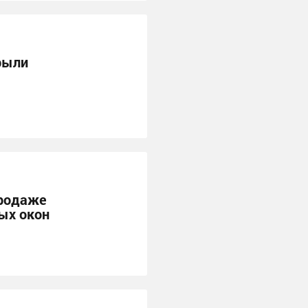
рыли
продаже
ых окон