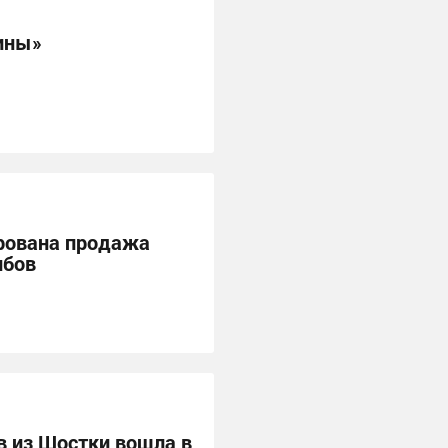
ины»
рована продажа
ибов
в из Шостки вошла в