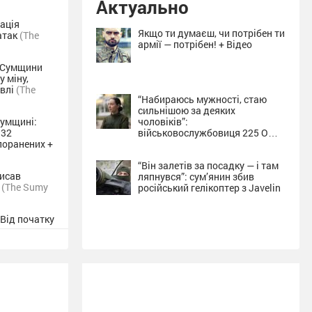
Актуально
дація
Якщо ти думаєш, чи потрібен ти
 атак
(The
армії — потрібен! + Відео
ї Сумщини
 міну,
івлі
(The
“Набираюсь мужності, стаю
сильнішою за деяких
Сумщині:
чоловіків”:
 32
військовослужбовиця 225 ОШП
поранених +
про службу на Сумщині + Відео
“Він залетів за посадку — і там
писав
ляпнувся”: сум’янин збив
а
(The Sumy
російський гелікоптер з Javelin
 Від початку
ла шість
Суми
(The
тис. грн,
аїлю у
ора
(The