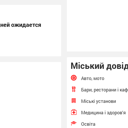
дней ожидается
Міський дові
Авто, мото
Бари, ресторани і ка
Міські установи
Медицина і здоров'я
Освіта