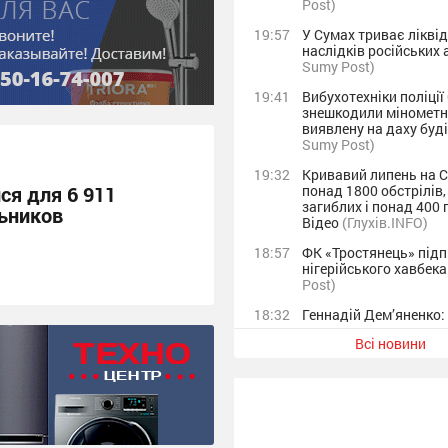
Post)
19:57
У Сумах триває лікві
наслідків російських
Sumy Post)
19:41
Вибухотехніки поліці
знешкодили мінометну
виявлену на даху буд
Sumy Post)
19:32
Кривавий липень на 
понад 1800 обстрілів,
ся для 6 911
загиблих і понад 400 
ьников
Відео
(Глухів.INFO)
18:57
ФК «Тростянець» під
нігерійського хавбек
Post)
18:32
Геннадій Дем’яненко:
серпня ППО знешкоди
Всі новини
КАБів, що летіли на 
Sumy Post)
18:22
Сум’янка втратила 45 
замовивши тур до Ізр
фейкового туроперат
Sumy Post)