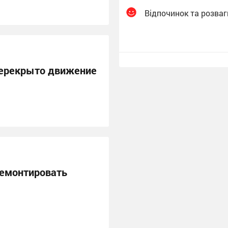
Відпочинок та розваг
перекрыто движение
емонтировать