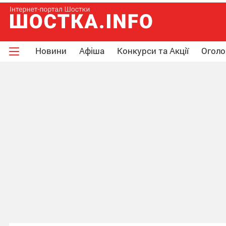
Новини
Афіша
Конкурси та Акції
Огол