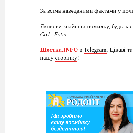
За всіма наведеними фактами у полі
Якщо ви знайшли помилку, будь ласк
Ctrl+Enter
.
Шостка.INFO
в
Telegram
. Цікаві т
нашу
сторінку
!