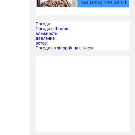
Погода
Погода в
Шостке
влажность:
давление:
ветер:
Погода на
sinoptik.ua
в Киеве