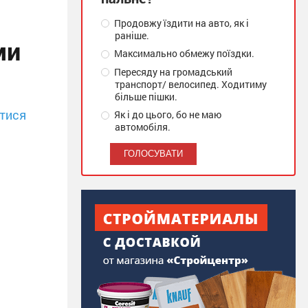
Продовжу їздити на авто, як і
раніше.
ми
Максимально обмежу поїздки.
Пересяду на громадський
транспорт/ велосипед. Ходитиму
більше пішки.
тися
Як і до цього, бо не маю
автомобіля.