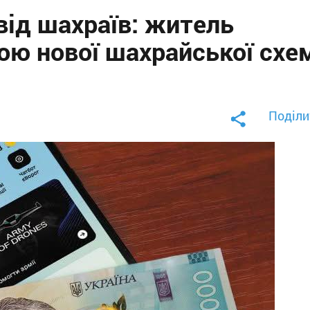
від шахраїв: житель
ю нової шахрайської схе
Поділи