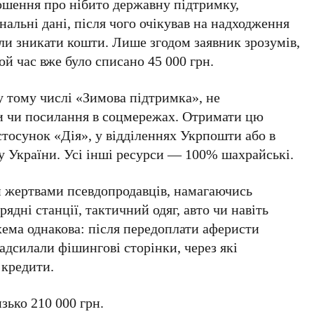
ошення про нібито державну підтримку,
нальні дані, після чого очікував на надходження
али зникати кошти. Лише згодом заявник зрозумів,
ой час вже було списано 45 000 грн.
у тому числі «Зимова підтримка», не
и чи посилання в соцмережах. Отримати цю
тосунок «Дія», у відділеннях Укрпошти або в
у України. Усі інші ресурси — 100% шахрайські.
ли жертвами псевдопродавців, намагаючись
рядні станції, тактичний одяг, авто чи навіть
схема однакова: після передоплати аферисти
адсилали фішингові сторінки, через які
 кредити.
зько 210 000 грн.