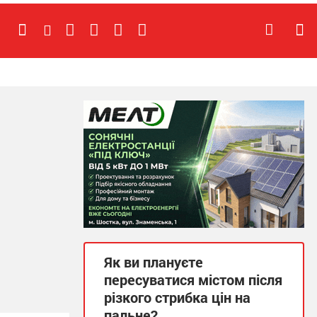
Як ви плануєте
пересуватися містом після
різкого стрибка цін на
пальне?