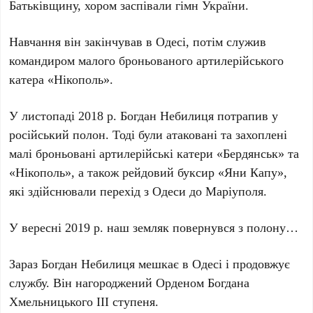
Батьківщину, хором заспівали гімн України.
Навчання він закінчував в Одесі, потім служив
командиром малого броньованого артилерійського
катера «Нікополь».
У листопаді 2018 р. Богдан Небилиця потрапив у
російський полон. Тоді були атаковані та захоплені
малі броньовані артилерійські катери «Бердянськ» та
«Нікополь», а також рейдовий буксир «Яни Капу»,
які здійснювали перехід з Одеси до Маріуполя.
У вересні 2019 р. наш земляк повернувся з полону…
Зараз Богдан Небилиця мешкає в Одесі і продовжує
службу. Він нагороджений Орденом Богдана
Хмельницького ІІІ ступеня.