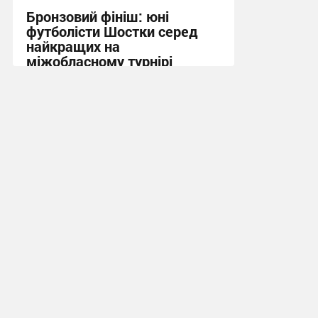
Бронзовий фініш: юні
футболісти Шостки серед
найкращих на
міжобласному турнірі
11:57, 4.08.2026