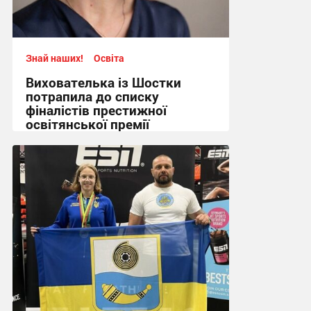
Знай наших!
Освіта
Вихователька із Шостки
потрапила до списку
фіналістів престижної
освітянської премії
14:12 сьогодні