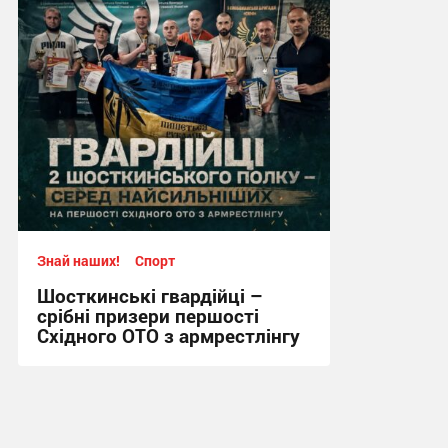
12:57, 2.08.2026
Знай наших!
Спорт
Шосткинські гвардійці –
срібні призери першості
Східного ОТО з армрестлінгу
15:20, 29.07.2026