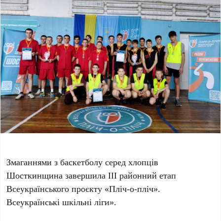
Змаганнями з баскетболу серед хлопців
Шосткинщина завершила ІІІ районний етап
Всеукраїнського проєкту «Пліч-о-пліч».
Всеукраїнські шкільні ліги».