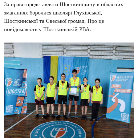
За право представляти Шосткинщину в обласних
змаганнях боролися школярі Глухівської,
Шосткинської та Свеської громад. Про це
повідомляють у Шосткинській РВА.