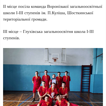
ІІ місце посіла команда Воронізької загальноосвітньої
школи І-ІІІ ступенів ім. П.Куліша, Шосткинської
територіальної громади.
ІІІ місце – Глухівська загальноосвітня школа І-ІІІ
ступенів.