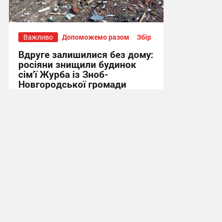
Важливо
Допоможемо разом
Збір
Вдруге залишилися без дому:
росіяни знищили будинок
сім’ї Журба із Зноб-
Новгородської громади
16:32, 9.07.2026