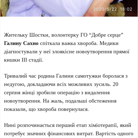
Жительку Шостки, волонтерку ГО “Добре серце”
Галину Сахно
спіткала важка хвороба. Медики
діагностували у неї злоякісне новоутворення прямої
кишки III стадії.
Тривалий час родина Галини самотужки боролася з
недугою, докладаючи всіх можливих зусиль. 20
серпня жінці зробили операцію з видалення
новоутворення. На жаль, подальші обстеження
показали, що хвороба повернулася.
Нині розпочинається перший етап хіміотерапії, який
потребує значних фінансових витрат. Вартість одного