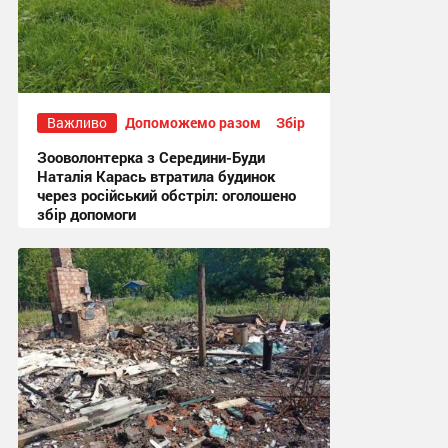
Важливо
Допоможемо разом
Збір
Зооволонтерка з Середини-Буди
Наталія Карась втратила будинок
через російський обстріл: оголошено
збір допомоги
13:51, 17.07.2026