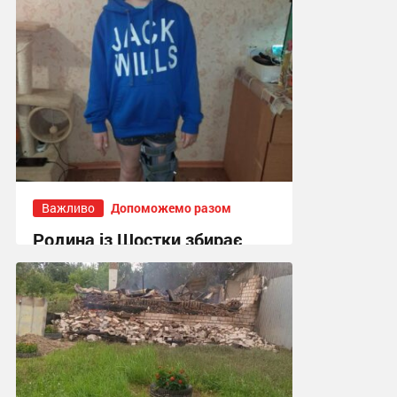
Важливо
Допоможемо разом
Родина із Шостки збирає
гроші на операцію з
подовження ноги для 11-
річного сина
16:55, 30.07.2026