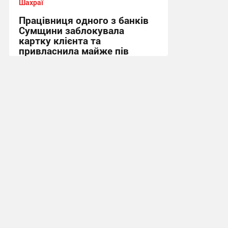
Шахраї
Працівниця одного з банків
Сумщини заблокувала
картку клієнта та
привласнила майже пів
мільйона гривень
17:41, 4.08.2026