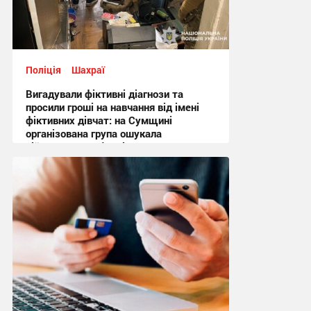
Поліція
Шахраї
Вигадували фіктивні діагнози та
просили гроші на навчання від імені
фіктивних дівчат: на Сумщині
організована група ошукала
військовослужбовців на понад
мільйон гривень
14:41 вчора