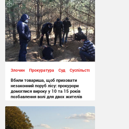
Злочин
Прокуратура
Суд
Суспільство
Вбили товариша, щоб приховати
незаконний поруб лісу: прокурори
домоглися вироку у 10 та 15 років
позбавлення волі для двох жителів
Шостки
14:47, 3.08.2026