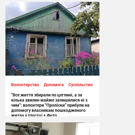
Волонтерство
Допомога
Суспільство
“Все життя збирали по цеглині, а за
кілька хвилин майже залишилися ні з
чим”: волонтери “Проліски” прибули на
допомогу власникам пошкодженого
житла у Шостці + Фото
09:54 вчора