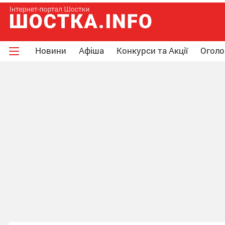
Новини
Афіша
Конкурси та Акції
Огол