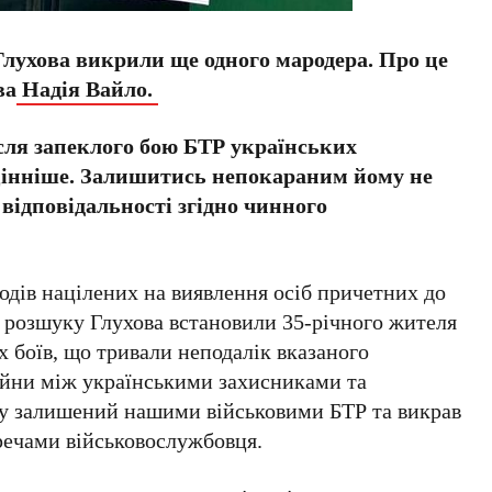
лухова викрили ще одного мародера. Про це
ва
Надія Вайло.
сля запеклого бою БТР українських
йцінніше. Залишитись непокараним йому не
 відповідальності згідно чинного
одів націлених на виявлення осіб причетних до
о розшуку Глухова встановили 35-річного жителя
х боїв, що тривали неподалік вказаного
ійни між українськими захисниками та
 у залишений нашими військовими БТР та викрав
речами військовослужбовця.