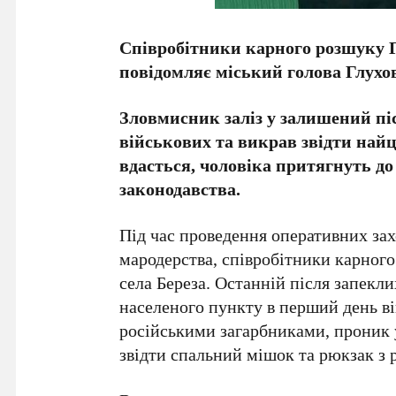
Співробітники карного розшуку Г
повідомляє міський голова Глухо
Зловмисник заліз у залишений пі
військових та викрав звідти на
вдасться, чоловіка притягнуть до
законодавства.
Під час проведення оперативних зах
мародерства, співробітники карног
села Береза. Останній після запекли
населеного пункту в перший день в
російськими загарбниками, проник
звідти спальний мішок та рюкзак з 