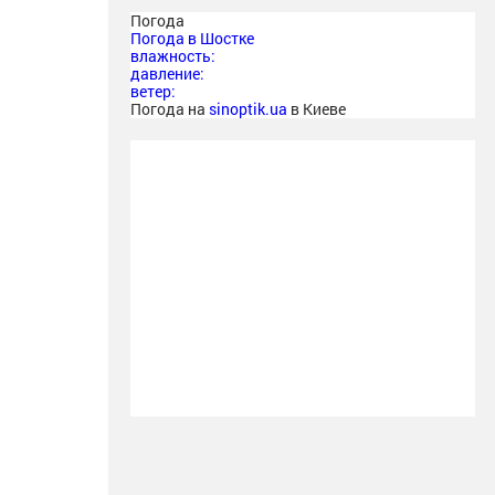
Погода
Погода в
Шостке
влажность:
давление:
ветер:
Погода на
sinoptik.ua
в Киеве