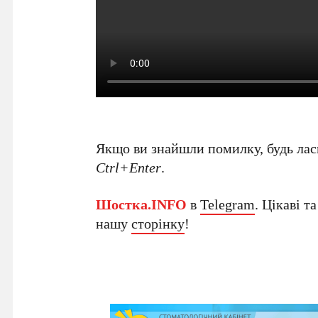
Якщо ви знайшли помилку, будь ласк
Ctrl+Enter
.
Шостка.INFO
в
Telegram
. Цікаві т
нашу
сторінку
!