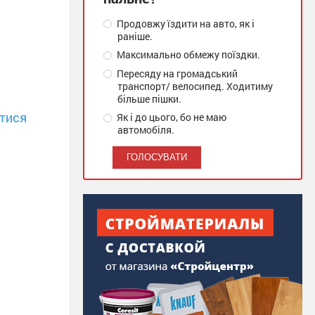
Продовжу їздити на авто, як і
раніше.
Максимально обмежу поїздки.
Пересяду на громадський
транспорт/ велосипед. Ходитиму
більше пішки.
тися
Як і до цього, бо не маю
автомобіля.