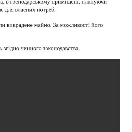
а, в господарському приміщені, плануючи
е для власних потреб.
ли викрадене майно. За можливості його
ь згідно чинного законодавства.