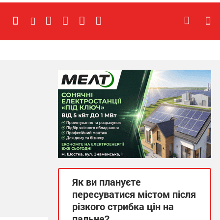
Як ви плануєте
пересуватися містом після
різкого стрибка цін на
пальне?