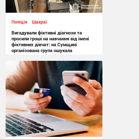
Поліція
Шахраї
Вигадували фіктивні діагнози та
просили гроші на навчання від імені
фіктивних дівчат: на Сумщині
організована група ошукала
військовослужбовців на понад
мільйон гривень
14:41 сьогодні