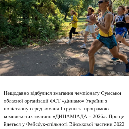
Нещодавно відбулися змагання чемпіонату Сумської
обласної організації ФСТ «Динамо» України з
поліатлону серед команд І групи за програмою
комплексних змагань «ДИНАМІАДА – 2026». Про це
йдеться у Фейсбук-спільноті Військової частини 3022