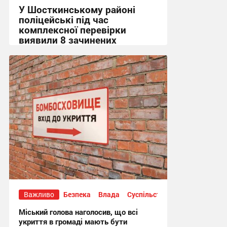
У Шосткинському районі
поліцейські під час
комплексної перевірки
виявили 8 зачинених
укриттів
15:36, 7.08.2026
Важливо
Безпека
Влада
Суспільство
Міський голова наголосив, що всі
укриття в громаді мають бути