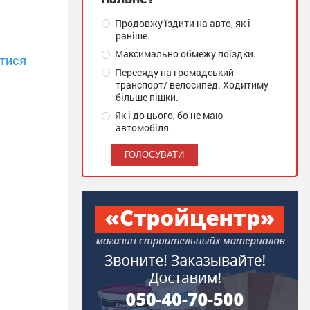
Продовжу їздити на авто, як і
раніше.
Максимально обмежу поїздки.
тися
Пересяду на громадський
транспорт/ велосипед. Ходитиму
більше пішки.
Як і до цього, бо не маю
автомобіля.