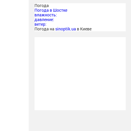
Погода
Погода в
Шостке
влажность:
давление:
ветер:
Погода на
sinoptik.ua
в Киеве