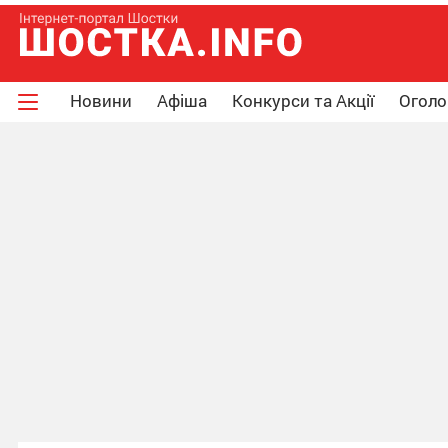
Новини
Афіша
Конкурси та Акції
Огол