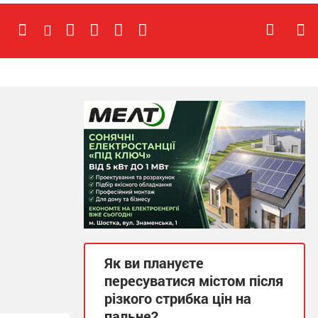
Як ви плануєте
пересуватися містом після
різкого стрибка цін на
пальне?