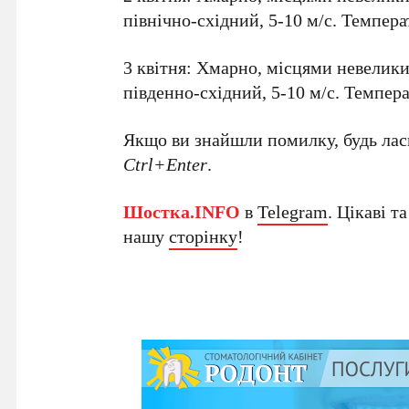
північно-східний, 5-10 м/с. Температ
3 квітня: Хмарно, місцями невелики
південно-східний, 5-10 м/с. Температ
Якщо ви знайшли помилку, будь ласк
Ctrl+Enter
.
Шостка.INFO
в
Telegram
. Цікаві т
нашу
сторінку
!