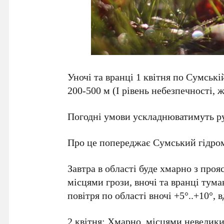
Уночі та вранці 1 квітня по Сумські
200-500 м (І рівень небезпечності, 
Погодні умови ускладнюватимуть ру
Про це попереджає Сумський гідро
Завтра в області буде хмарно з про
місцями грози, вночі та вранці тума
повітря по області вночі +5°..+10°, в
2 квітня: Хмарно, місцями невелики