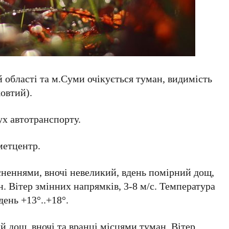
й області та м.Суми очікується туман, видимість
жовтий).
х автотранспорту.
метцентр.
ясненнями, вночі невеликий, вдень помірний дощ,
н. Вітер змінних напрямків, 3-8 м/с. Температура
день +13°..+18°.
й дощ, вночі та вранці місцями туман. Вітер