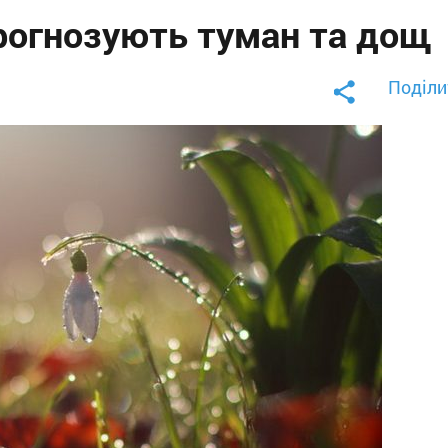
рогнозують туман та дощ
Поділи