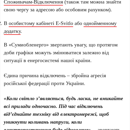
Споживачам-Відключення
(також там можна знайти
свою чергу за адресою або особовим рахунком).
В
особистому кабінеті E-Svitlo
або
однойменному
додатку
.
В «Сумиобленерго» звертають увагу, що протягом
доби графіки можуть змінюватися залежно від
ситуації в енергосистемі нашої країни.
Єдина причина відключень – збройна агресія
російської федерації проти України.
«Коли світло з’являється, будь ласка, не вмикайте
всі прилади одночасно. Під час відключень
від’єднайте техніку від електромережі, щоб
уникнути коливань напруги, коли
електропостачання буде відновлене»,
– звертають