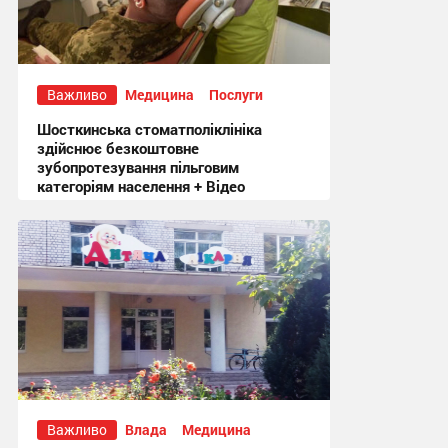
Важливо
Медицина
Послуги
Шосткинська стоматполіклініка
здійснює безкоштовне
зубопротезування пільговим
категоріям населення + Відео
18:58, 5.08.2026
Важливо
Влада
Медицина