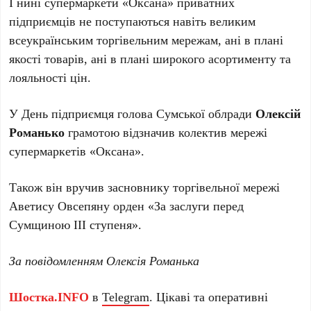
І нині супермаркети «Оксана» приватних
підприємців не поступаються навіть великим
всеукраїнським торгівельним мережам, ані в плані
якості товарів, ані в плані широкого асортименту та
лояльності цін.
У День підприємця голова Сумської облради
Олексій
Романько
грамотою відзначив колектив мережі
супермаркетів «Оксана».
Також він вручив засновнику торгівельної мережі
Аветису Овсепяну орден «За заслуги перед
Сумщиною ІІІ ступеня».
За повідомленням Олексія Романька
Шостка.INFO
в
Telegram
. Цікаві та оперативні