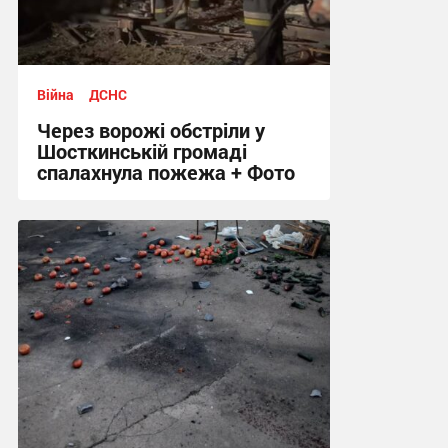
Війна
ДСНС
Через ворожі обстріли у
Шосткинській громаді
спалахнула пожежа + Фото
12:12 вчора