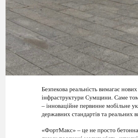
Безпекова реальність вимагає нових
інфраструктури Сумщини. Саме то
– інноваційне первинне мобільне у
державних стандартів та реальних в
«ФортМакс» – це не просто бетонна