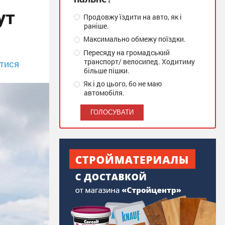
ут
Продовжу їздити на авто, як і
раніше.
Максимально обмежу поїздки.
Пересяду на громадський
транспорт/ велосипед. Ходитиму
тися
більше пішки.
Як і до цього, бо не маю
автомобіля.