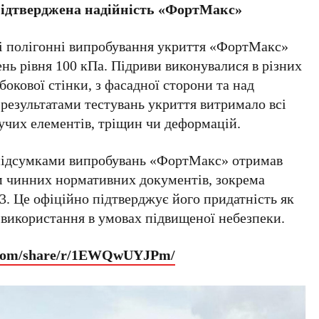
підтверджена надійність «ФортМакс»
 полігонні випробування укриття «ФортМакс»
ень рівня 100 кПа. Підриви виконувалися в різних
бокової стінки, з фасадної сторони та над
результатами тестувань укриття витримало всі
чих елементів, тріщин чи деформацій.
 підсумками випробувань «ФортМакс» отримав
м чинних нормативних документів, зокрема
. Це офіційно підтверджує його придатність як
 використання в умовах підвищеної небезпеки.
k.com/share/r/1EWQwUYJPm/