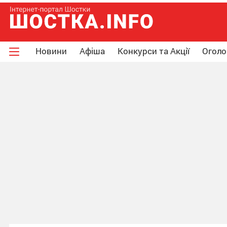
Новини
Афіша
Конкурси та Акції
Огол