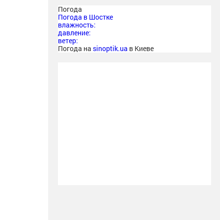
Погода
Погода в
Шостке
влажность:
давление:
ветер:
Погода на
sinoptik.ua
в Киеве