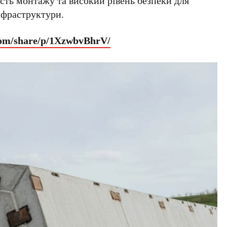
сть монтажу та високий рівень безпеки для
нфраструктури.
com/share/p/1XzwbvBhrV/