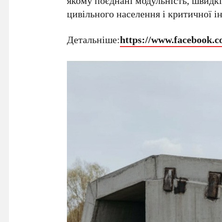
якому поєднані модульність, швидкі
цивільного населення і критичної і
Детальніше:
https://www.facebook.