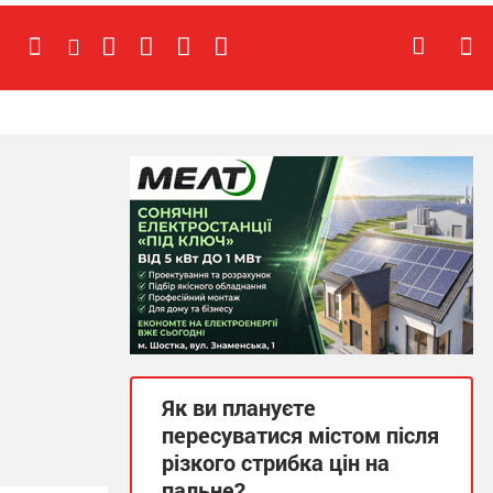
Як ви плануєте
пересуватися містом після
різкого стрибка цін на
пальне?