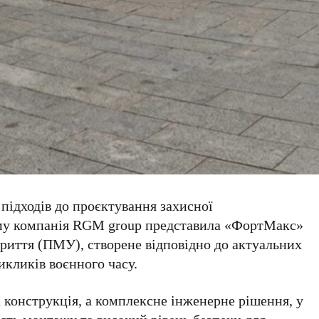
 підходів до проєктування захисної
му компанія RGM group представила «ФортМакс»
криття (ПМУ), створене відповідно до актуальних
икликів воєнного часу.
 конструкція, а комплексне інженерне рішення, у