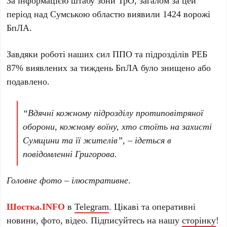
За інформацією штабу зони ТрО, загалом за цей
період над Сумською областю виявили 1424 ворожі
БпЛА.
Завдяки роботі наших сил ППО та підрозділів РЕБ
87% виявлених за тиждень БпЛА було знищено або
подавлено.
“Вдячні кожному підрозділу протиповітряної
оборони, кожному воїну, хто стоїть на захисті
Сумщини та її жителів”, – ідеться в
повідомленні Григорова.
Головне фото – ілюстративне
.
Шостка.INFO
в
Telegram
. Цікаві та оперативні
новини, фото, відео. Підписуйтесь на нашу
сторінку
!