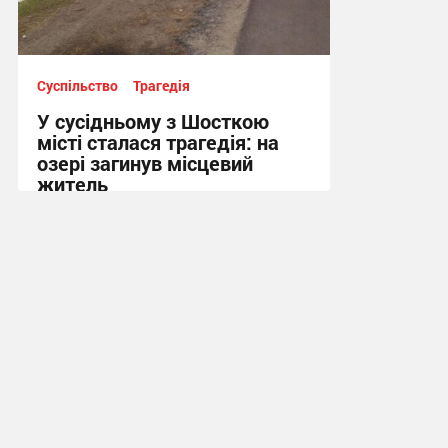
Суспільство
Трагедія
У сусідньому з Шосткою
місті сталася трагедія: на
озері загинув місцевий
житель
10:13, 7.08.2026