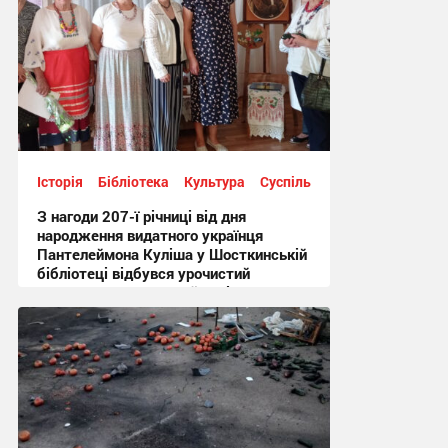
Історія
Бібліотека
Культура
Суспільство
З нагоди 207-ї річниці від дня
народження видатного українця
Пантелеймона Куліша у Шосткинській
бібліотеці відбувся урочистий
культурно-мистецький захід + Фото
12:44, 7.08.2026