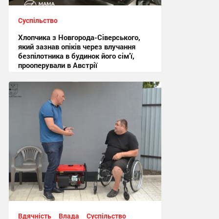
Суспільство
Хлопчика з Новгорода-Сіверського,
який зазнав опіків через влучання
безпілотника в будинок його сім’ї,
прооперували в Австрії
15:44 вчора
Вдячність
Влада
Суспільство