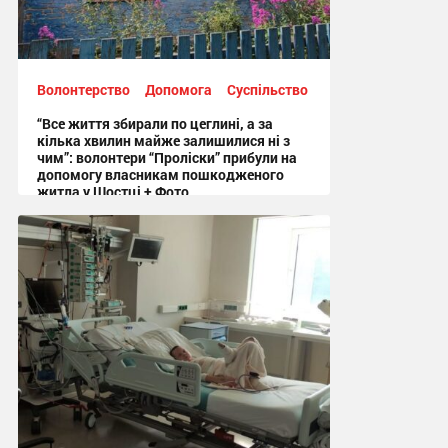
Волонтерство
Допомога
Суспільство
“Все життя збирали по цеглині, а за
кілька хвилин майже залишилися ні з
чим”: волонтери “Проліски” прибули на
допомогу власникам пошкодженого
житла у Шостці + Фото
09:54 сьогодні