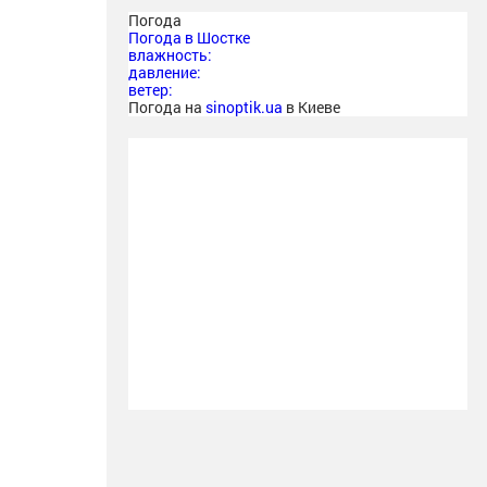
Погода
Погода в
Шостке
влажность:
давление:
ветер:
Погода на
sinoptik.ua
в Киеве