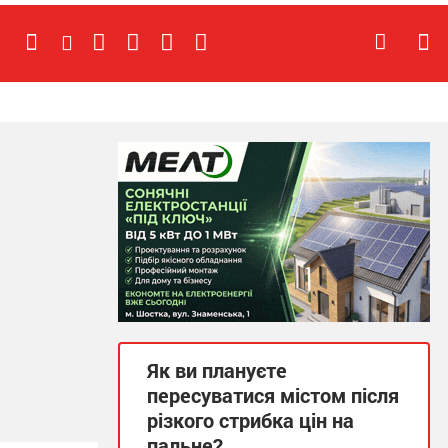
Як ви плануєте
пересуватися містом після
різкого стрибка цін на
пальне?