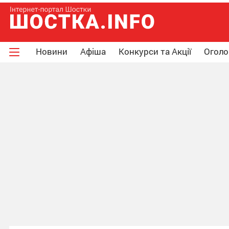
Новини
Афіша
Конкурси та Акції
Огол