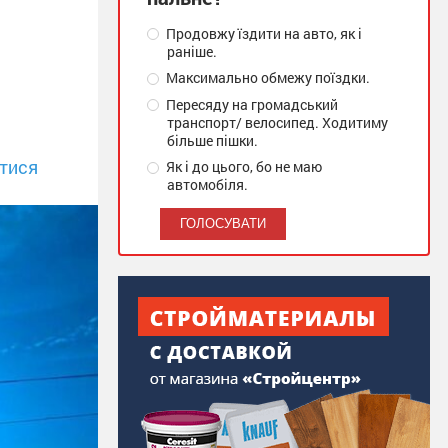
Продовжу їздити на авто, як і
раніше.
Максимально обмежу поїздки.
Пересяду на громадський
транспорт/ велосипед. Ходитиму
більше пішки.
тися
Як і до цього, бо не маю
автомобіля.