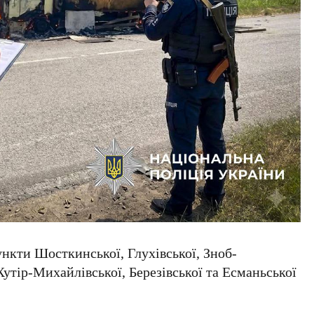
ункти Шосткинської, Глухівської, Зноб-
Хутір-Михайлівської, Березівської та Есманьської