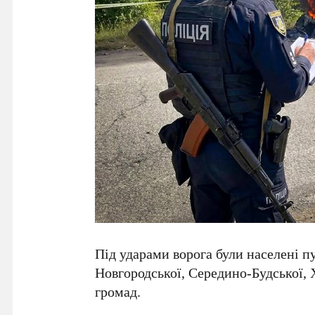
Під ударами ворога були населені п
Новгородської, Середино-Будської, 
громад.