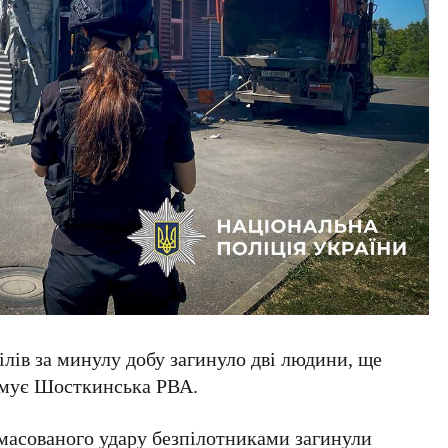
ілів за минулу добу загинуло дві людини, ще
рмує Шосткинська РВА.
масованого удару безпілотниками загинули