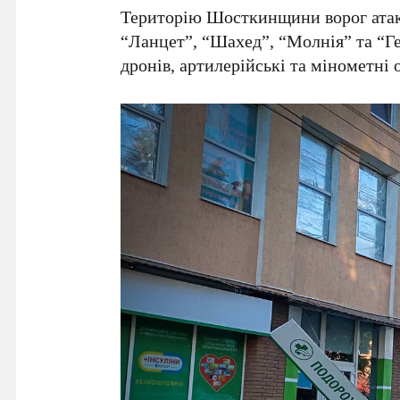
Територію Шосткинщини ворог ата
“Ланцет”, “Шахед”, “Молнія” та “Ге
дронів, артилерійські та мінометні 