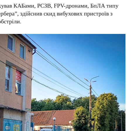
кував КАБами, РСЗВ, FPV-дронами, БпЛА типу
рбера”, здійснив скид вибухових пристроїв з
обстріли.