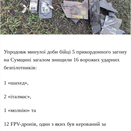
Упродовж минулої доби бійці 5 прикордонного загону
на Сумщині загалом знищили 16 ворожих ударних
безпілотників:
1 «шахед»,
2 «італмас»,
1 «молнію» та
12 FPV-дронів, один з яких був керований за