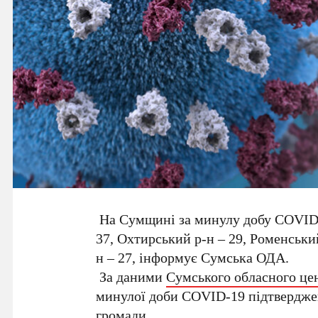
На Сумщині за минулу добу COVID-1
37, Охтирський р-н – 29, Роменськи
н – 27, інформує Сумська ОДА.
За даними
Сумського обласного це
минулої доби COVID-19 підтверджен
громади.