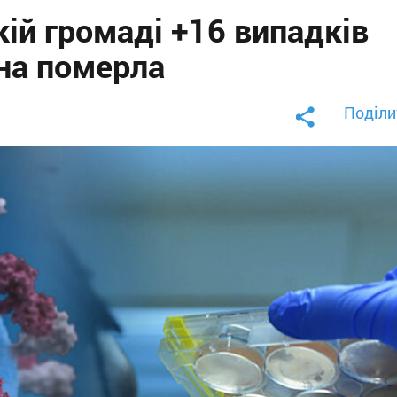
ій громаді +16 випадків
на померла
Поділи