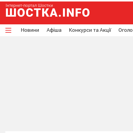
Новини
Афіша
Конкурси та Акції
Огол