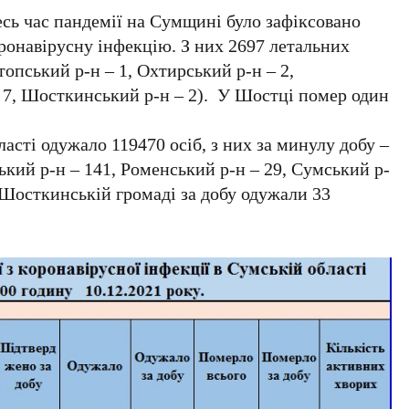
есь час пандемії на Сумщині було зафіксовано
ронавірусну інфекцію. З них 2697 летальних
топський р-н – 1, Охтирський р-н – 2,
– 7, Шосткинський р-н – 2). У Шостці помер один
асті одужало 119470 осіб, з них за минулу добу –
ький р-н – 141, Роменський р-н – 29, Сумський р-
 Шосткинській громаді за добу одужали 33