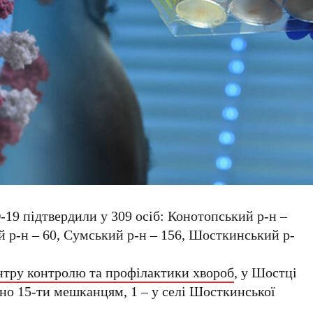
9 підтвердили у 309 осіб: Конотопський р-н –
й р-н – 60, Сумський р-н – 156, Шосткинський р-
нтру контролю та профілактики хвороб
, у Шостці
о 15-ти мешканцям, 1 – у селі Шосткинської