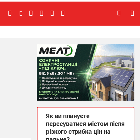
Як ви плануєте
пересуватися містом після
різкого стрибка цін на
пальне?