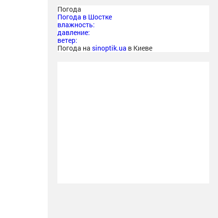
Погода
Погода в
Шостке
влажность:
давление:
ветер:
Погода на
sinoptik.ua
в Киеве