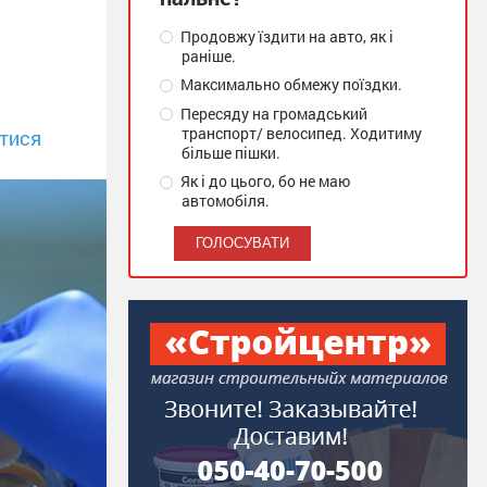
Продовжу їздити на авто, як і
раніше.
Максимально обмежу поїздки.
Пересяду на громадський
транспорт/ велосипед. Ходитиму
тися
більше пішки.
Як і до цього, бо не маю
автомобіля.