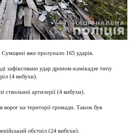
а Сумщині вже пролунало 165 ударів.
ді зафіксовано удар дроном-камікадзе типу
ріл (4 вибухи).
і ствольної артилерії (4 вибухи).
 ворог на території громади. Також був
ерійський обстріл (24 вибухи).