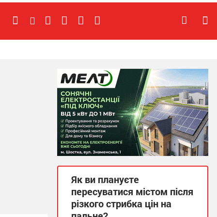
Як ви плануєте
пересуватися містом після
різкого стрибка цін на
пальне?