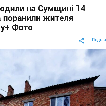
кодили на Сумщині 14
а поранили жителя
ну+ Фото
Поділи