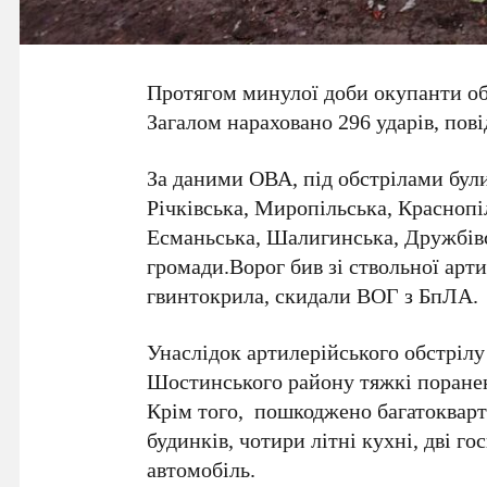
Протягом минулої доби окупанти обс
Загалом нараховано 296 ударів, пові
За даними ОВА, під обстрілами були
Річківська, Миропільська, Краснопі
Есманьська, Шалигинська, Дружбівс
громади.Ворог бив зі ствольної арти
гвинтокрила, скидали ВОГ з БпЛА.
Унаслідок артилерійського обстріл
Шостинського району тяжкі поранен
Крім того, пошкоджено багатоквар
будинків, чотири літні кухні, дві го
автомобіль.