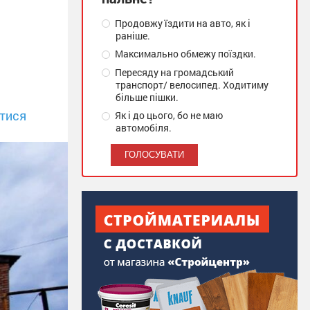
Продовжу їздити на авто, як і
раніше.
Максимально обмежу поїздки.
Пересяду на громадський
транспорт/ велосипед. Ходитиму
більше пішки.
тися
Як і до цього, бо не маю
автомобіля.