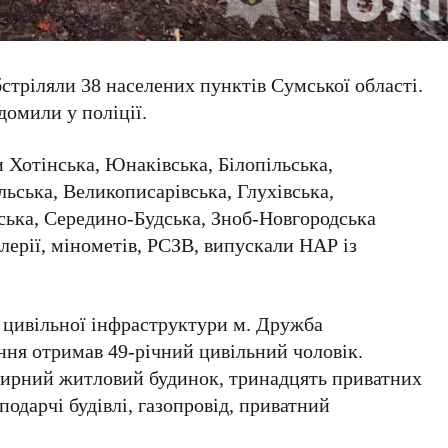
тріляли 38 населених пунктів Сумської області.
домили у поліції.
 Хотінська, Юнаківська, Білопільська,
льська, Великописарівська, Глухівська,
ька, Середино-Будська, Зноб-Новгородська
лерії, мінометів, РСЗВ, випускали НАР із
у цивільної інфраструктури м. Дружба
ня отримав 49-річний цивільний чоловік.
тирний житловий будинок, тринадцять приватних
сподарчі будівлі, газопровід, приватний