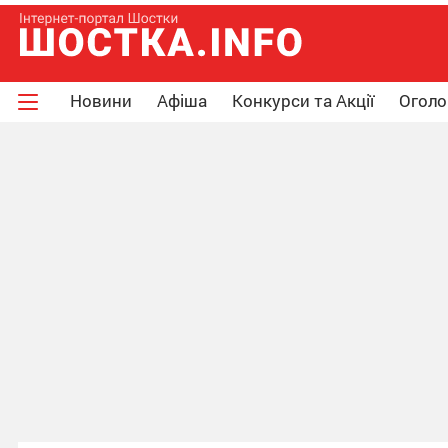
Новини
Афіша
Конкурси та Акції
Огол