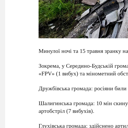
Минулої ночі та 15 травня зранку н
Зокрема, у Середино-Будській грома
«FPV» (1 вибух) та мінометний обст
Дружбівська громада: росіяни били з
Шалигинська громада: 10 мін скинув
артобстріл (7 вибухів).
Глухівська громада: здійснено артил