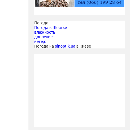
Погода
Погода в
Шостке
влажность:
давление:
ветер:
Погода на
sinoptik.ua
в Киеве