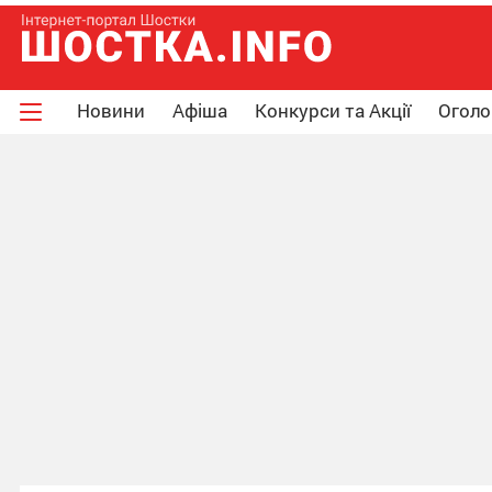
Новини
Афіша
Конкурси та Акції
Огол