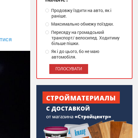
Продовжу їздити на авто, як і
раніше.
Максимально обмежу поїздки.
Пересяду на громадський
транспорт/ велосипед. Ходитиму
тися
більше пішки.
Як і до цього, бо не маю
автомобіля.