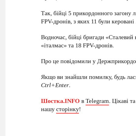
Так, бійці 5 прикордонного загону 
FPV-дронів, з яких 11 були керован
Водночас, бійці бригади «Сталевий
«італмас» та 18 FPV-дронів.
Про це повідомили у Держприкордо
Якщо ви знайшли помилку, будь ласк
Ctrl+Enter
.
Шостка.INFO
в
Telegram
. Цікаві т
нашу
сторінку
!