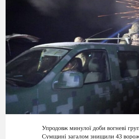
Упродовж минулої доби вогневі гру
Сумщині загалом знищили 43 ворож