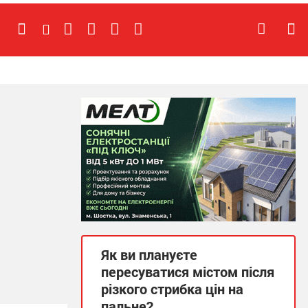
Як ви плануєте
пересуватися містом після
різкого стрибка цін на
пальне?