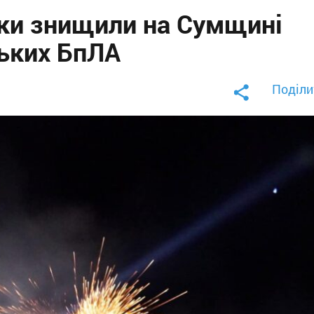
ки знищили на Сумщині
ських БпЛА
Поділи