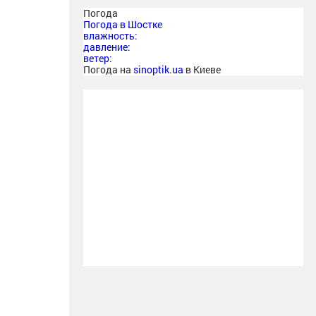
Погода
Погода в
Шостке
влажность:
давление:
ветер:
Погода на
sinoptik.ua
в Киеве