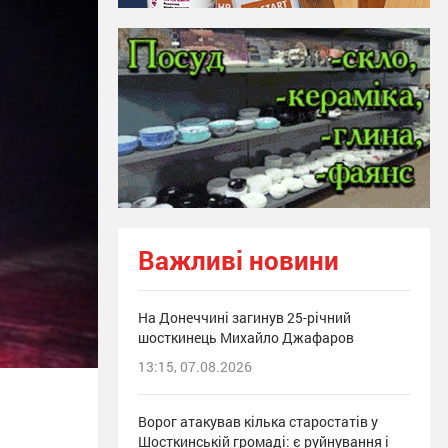
Важливі новини
На Донеччині загинув 25-річний
шосткинець Михайло Джафаров
13:15, 07.08.2026
Ворог атакував кілька старостатів у
Шосткинській громаді: є руйнування і