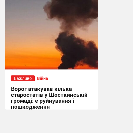
10:41 сьогодні
Важливо
Війна
Ворог атакував кілька
старостатів у Шосткинській
громаді: є руйнування і
пошкодження
09:52 сьогодні