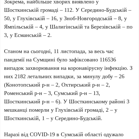
Зокрема, найбільше хворих виявлено у
Шосткинській громаді – 112. У Середино-Будській –
50, у Глухівській – 16, у Зноб-Новгородській – 8, у
Ямпільській – 4, у Шалигінській та Березівській – по
3, у Есманській – 2.
Станом на сьогодні, 11 листопада, за весь час
пандемії на Сумщині було зафіксовано 116536
випадок захворювання на коронавірусну інфекцію. З
них 2182 летальних випадки, за минулу добу – 26
(Конотопський р-н – 2, Охтирський р-н – 2,
Роменський р-н – 3, Сумський р-н – 13,
Шосткинський р-н – 6). У Шосткинському районі 3
мешканці померли у Глухівській громаді, 2 – у
Шосткинській, 1 – у Середино-Будській.
Наразі від COVID-19 в Сумській області одужало