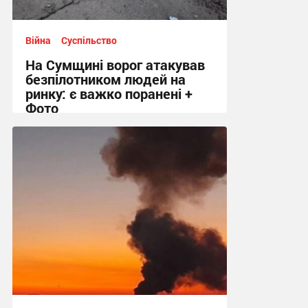
Війна
Суспільство
На Сумщині ворог атакував
безпілотником людей на
ринку: є важко поранені +
Фото
10:41 сьогодні