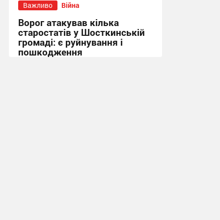
Важливо
Війна
Ворог атакував кілька
старостатів у Шосткинській
громаді: є руйнування і
пошкодження
09:52 сьогодні