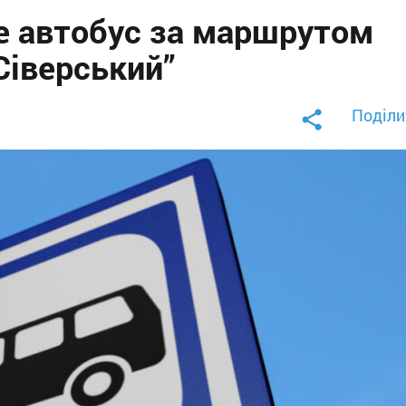
е автобус за маршрутом
Сіверський”
Поділи