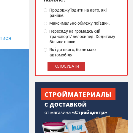
Продовжу їздити на авто, як і
раніше.
Максимально обмежу поїздки.
Пересяду на громадський
транспорт/ велосипед. Ходитиму
тися
більше пішки.
Як і до цього, бо не маю
автомобіля.