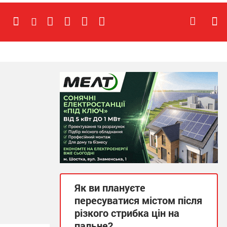
Як ви плануєте
пересуватися містом після
різкого стрибка цін на
пальне?