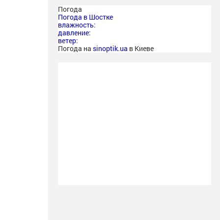
Погода
Погода в
Шостке
влажность:
давление:
ветер:
Погода на
sinoptik.ua
в Киеве