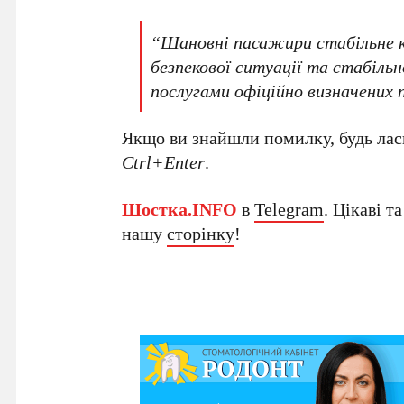
“Шановні пасажири стабільне 
безпекової ситуації та стабіл
послугами офіційно визначених п
Якщо ви знайшли помилку, будь ласк
Ctrl+Enter
.
Шостка.INFO
в
Telegram
. Цікаві т
нашу
сторінку
!