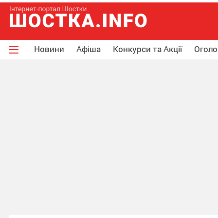
Новини
Афіша
Конкурси та Акції
Огол