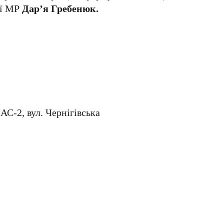
ої МР
Дар’я Гребенюк.
 АС-2, вул. Чернігівська