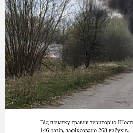
Від початку травня територію Шост
146 разів, зафіксовано 268 вибухів.