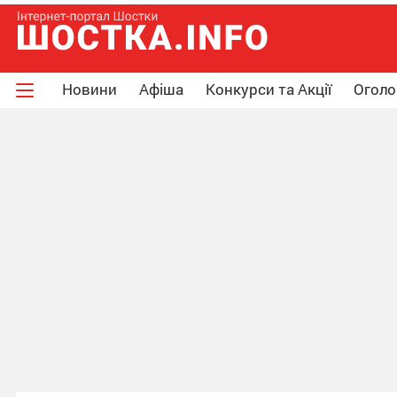
Новини
Афіша
Конкурси та Акції
Огол