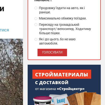
и
Продовжу їздити на авто, як і
раніше.
Максимально обмежу поїздки.
Пересяду на громадський
транспорт/ велосипед. Ходитиму
тися
більше пішки.
Як і до цього, бо не маю
автомобіля.