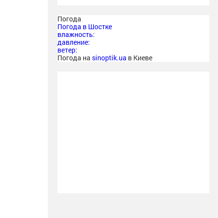
Погода
Погода в
Шостке
влажность:
давление:
ветер:
Погода на
sinoptik.ua
в Киеве