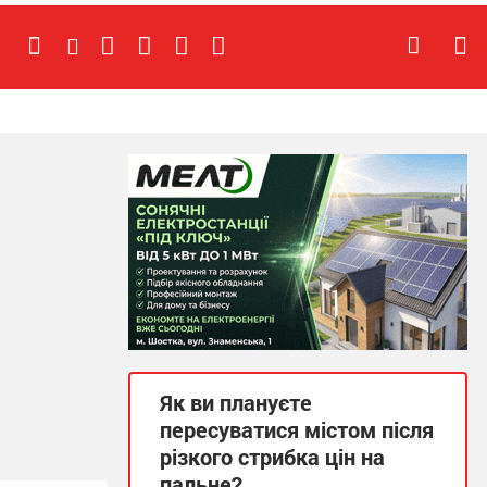
Як ви плануєте
пересуватися містом після
різкого стрибка цін на
пальне?