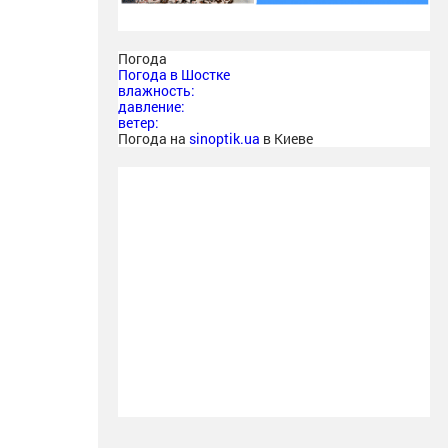
Погода
Погода в
Шостке
влажность:
давление:
ветер:
Погода на
sinoptik.ua
в Киеве