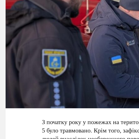
З початку року у пожежах на терито
5 було травмовано. Крім того, зафік
людей внаслідок необережного пов