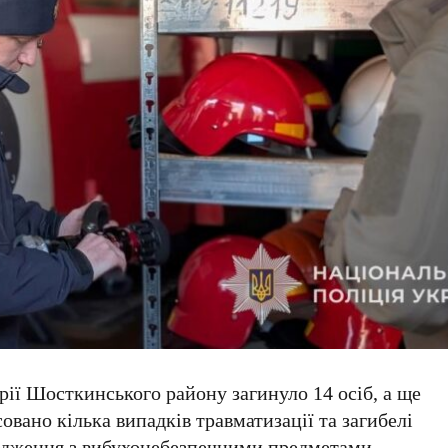
рії Шосткинського району загинуло 14 осіб, а ще
совано кілька випадків травматизації та загибелі
одження з вибухонебезпечними предметами.