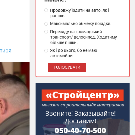
Продовжу їздити на авто, як і
раніше.
Максимально обмежу поїздки.
Пересяду на громадський
транспорт/ велосипед. Ходитиму
більше пішки.
тися
Як і до цього, бо не маю
автомобіля.