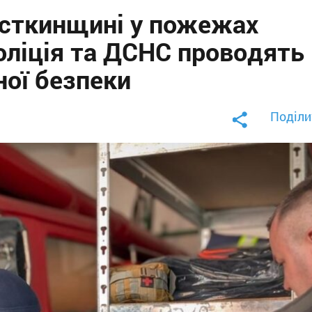
осткинщині у пожежах
оліція та ДСНС проводять
ої безпеки
Поділи