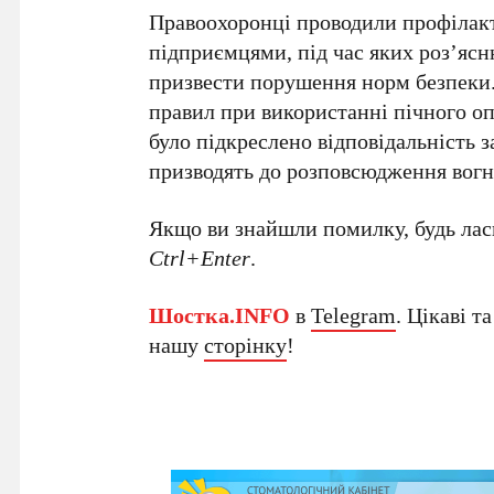
Правоохоронці проводили профілакт
підприємцями, під час яких роз’ясн
призвести порушення норм безпеки
правил при використанні пічного оп
було підкреслено відповідальність 
призводять до розповсюдження вог
Якщо ви знайшли помилку, будь ласк
Ctrl+Enter
.
Шостка.INFO
в
Telegram
. Цікаві т
нашу
сторінку
!