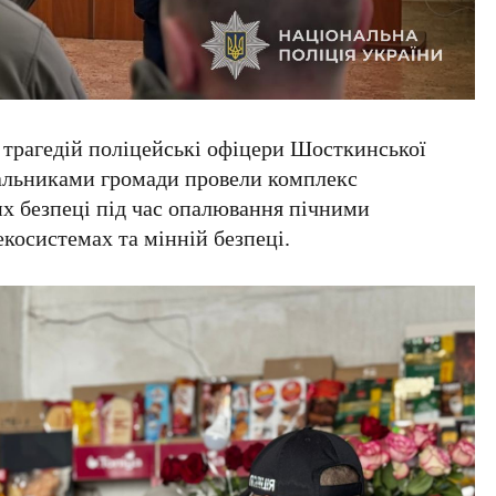
трагедій поліцейські офіцери Шосткинської
вальниками громади провели комплекс
их безпеці під час опалювання пічними
осистемах та мінній безпеці.