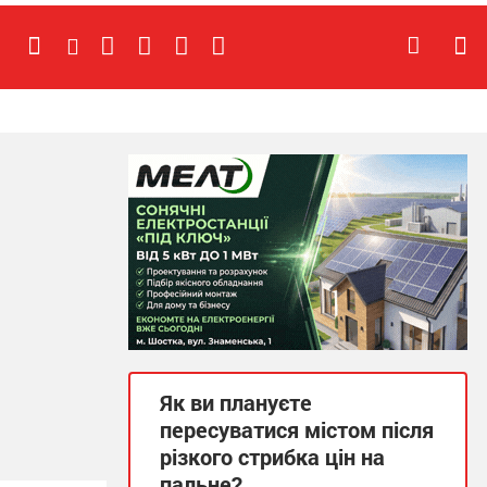
Як ви плануєте
пересуватися містом після
різкого стрибка цін на
пальне?