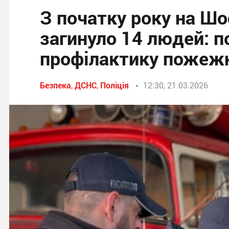
З початку року на Ш
загинуло 14 людей: п
профілактику пожежн
Безпека
,
ДСНС
,
Поліція
12:30, 21.03.2026