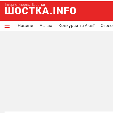
Новини
Афіша
Конкурси та Акції
Огол