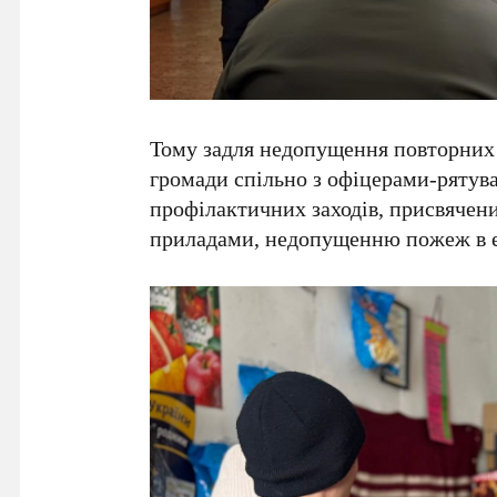
Тому задля недопущення повторних 
громади спільно з офіцерами-ряту
профілактичних заходів, присвячен
приладами, недопущенню пожеж в ек