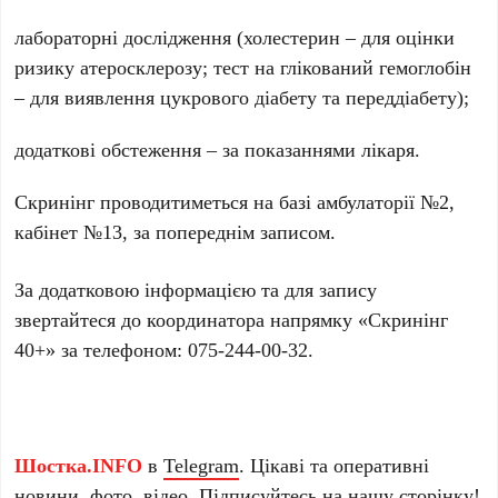
лабораторні дослідження (холестерин – для оцінки
ризику атеросклерозу; тест на глікований гемоглобін
– для виявлення цукрового діабету та переддіабету);
додаткові обстеження – за показаннями лікаря.
Скринінг проводитиметься на базі амбулаторії №2,
кабінет №13, за попереднім записом.
За додатковою інформацією та для запису
звертайтеся до координатора напрямку «Скринінг
40+» за телефоном: 075-244-00-32.
Шостка.INFO
в
Telegram
. Цікаві та оперативні
новини, фото, відео. Підписуйтесь на нашу
сторінку
!