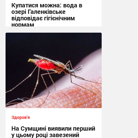
Купатися можна: вода в
озері Галенківське
відповідає гігієнічним
нормам
10:26 сьогодні
Здоров'я
На Сумщині виявили перший
у цьому році завезений