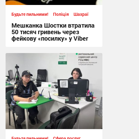
Будьте пильними!
Поліція
Шахраї
Мешканка Шостки втратила
50 тисяч гривень через
фейкову «посилку» у Viber
11:24, 4.08.2026
Будьте пильними!
Сфера послуг