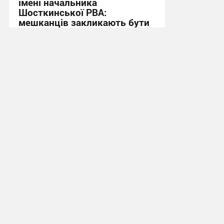
імені начальника
Шосткинської РВА:
мешканців закликають бути
пильними
16:31, 18.06.2026