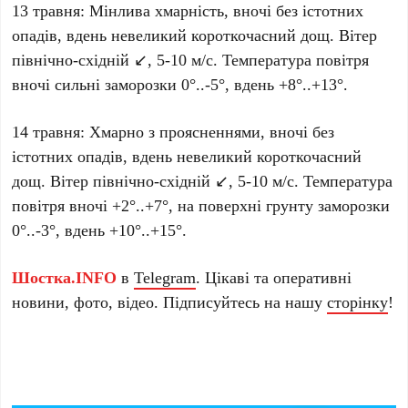
13 травня: Мінлива хмарність, вночі без істотних
опадів, вдень невеликий короткочасний дощ. Вітер
північно-східній ↙️, 5-10 м/с. Температура повітря
вночі сильні заморозки 0°..-5°, вдень +8°..+13°.
14 травня: Хмарно з проясненнями, вночі без
істотних опадів, вдень невеликий короткочасний
дощ. Вітер північно-східній ↙️, 5-10 м/с. Температура
повітря вночі +2°..+7°, на поверхні грунту заморозки
0°..-3°, вдень +10°..+15°.
Шостка.INFO
в
Telegram
. Цікаві та оперативні
новини, фото, відео. Підписуйтесь на нашу
сторінку
!