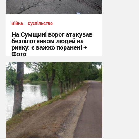
Війна
Суспільство
На Сумщині ворог атакував
безпілотником людей на
ринку: є важко поранені +
Фото
10:41 сьогодні