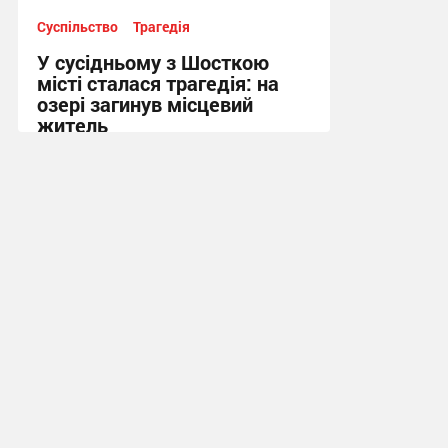
Суспільство
Трагедія
У сусідньому з Шосткою
місті сталася трагедія: на
озері загинув місцевий
житель
10:13 сьогодні