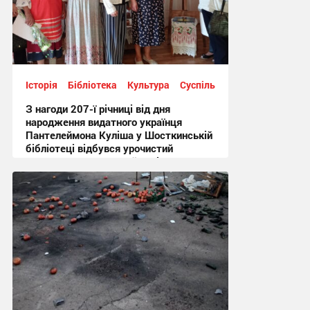
Історія
Бібліотека
Культура
Суспільство
З нагоди 207-ї річниці від дня
народження видатного українця
Пантелеймона Куліша у Шосткинській
бібліотеці відбувся урочистий
культурно-мистецький захід + Фото
12:44 сьогодні