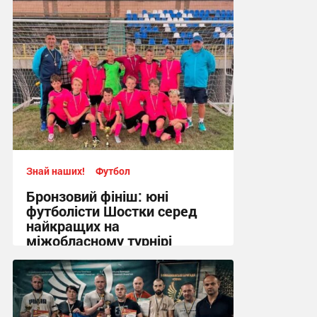
Знай наших!
Футбол
Бронзовий фініш: юні
футболісти Шостки серед
найкращих на
міжобласному турнірі
11:57, 4.08.2026