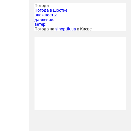
Погода
Погода в
Шостке
влажность:
давление:
ветер:
Погода на
sinoptik.ua
в Киеве