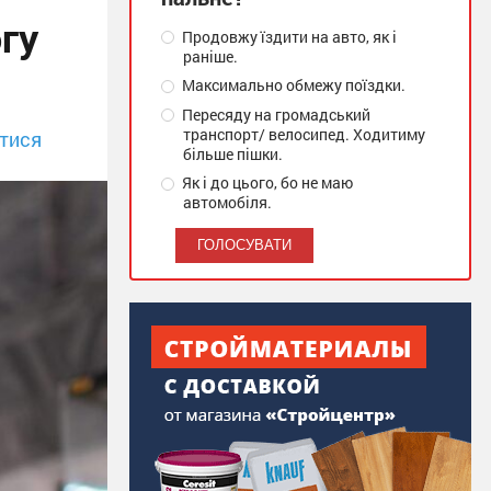
гу
Продовжу їздити на авто, як і
раніше.
Максимально обмежу поїздки.
Пересяду на громадський
транспорт/ велосипед. Ходитиму
тися
більше пішки.
Як і до цього, бо не маю
автомобіля.