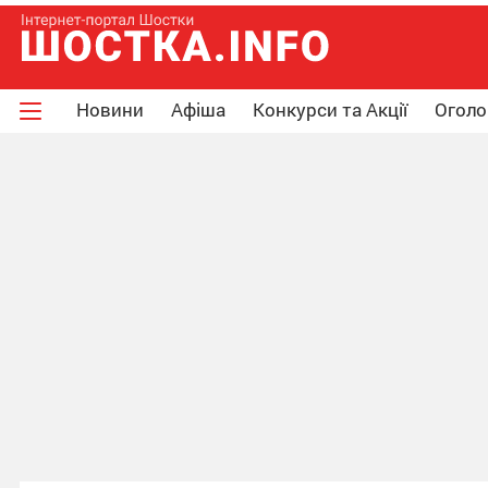
Новини
Афіша
Конкурси та Акції
Огол