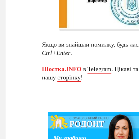
Якщо ви знайшли помилку, будь ласк
Ctrl+Enter
.
Шостка.INFO
в
Telegram
. Цікаві т
нашу
сторінку
!