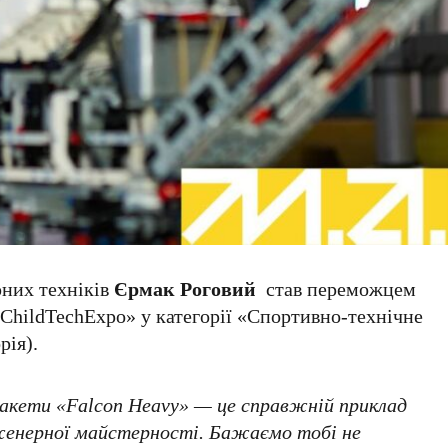
юних техніків
Єрмак Роговий
став переможцем
ChildTechExpo» у категорії «Спортивно-технічне
рія).
ракети «Falcon Heavy» — це справжній приклад
женерної майстерності. Бажаємо тобі не