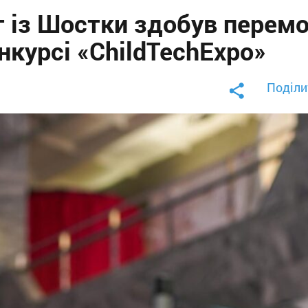
 із Шостки здобув перемо
нкурсі «ChildTechExpo»
Поділи