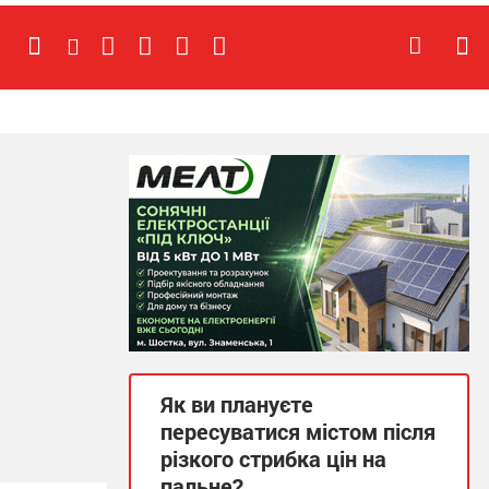
Як ви плануєте
пересуватися містом після
різкого стрибка цін на
пальне?