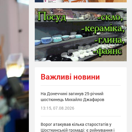
Важливі новини
На Донеччині загинув 25-річний
шосткинець Михайло Джафаров
13:15, 07.08.2026
Ворог атакував кілька старостатів у
Шосткинській громаді: є руйнування і