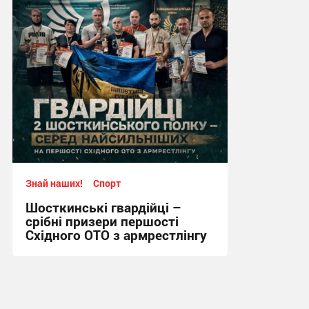
11:57, 4.08.2026
Знай наших!
Спорт
Шосткинські гвардійці –
срібні призери першості
Східного ОТО з армрестлінгу
15:20, 29.07.2026