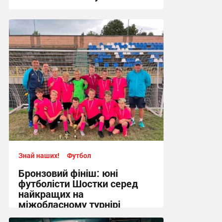
17:09, 4.08.2026
Знай наших!
Футбол
Бронзовий фініш: юні
футболісти Шостки серед
найкращих на
міжобласному турнірі