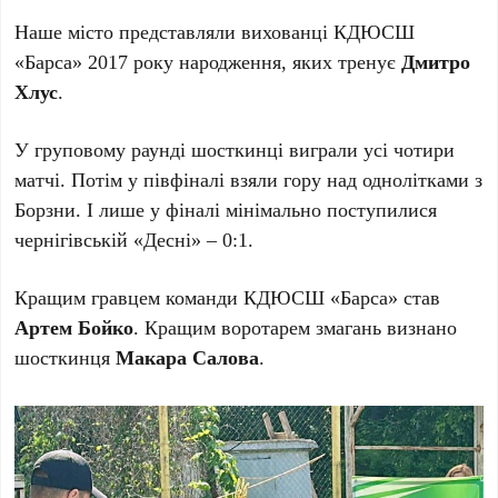
Наше місто представляли вихованці КДЮСШ
«Барса» 2017 року народження, яких тренує
Дмитро
Хлус
.
У груповому раунді шосткинці виграли усі чотири
матчі. Потім у півфіналі взяли гору над однолітками з
Борзни. І лише у фіналі мінімально поступилися
чернігівській «Десні» – 0:1.
Кращим гравцем команди КДЮСШ «Барса» став
Артем Бойко
. Кращим воротарем змагань визнано
шосткинця
Макара Салова
.