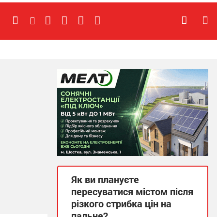
Як ви плануєте
пересуватися містом після
різкого стрибка цін на
пальне?