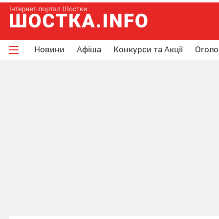
Новини
Афіша
Конкурси та Акції
Огол