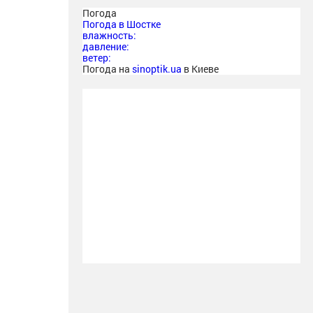
Погода
Погода в
Шостке
влажность:
давление:
ветер:
Погода на
sinoptik.ua
в Киеве