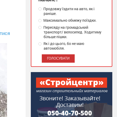
Продовжу їздити на авто, як і
раніше.
Максимально обмежу поїздки.
Пересяду на громадський
транспорт/ велосипед. Ходитиму
тися
більше пішки.
Як і до цього, бо не маю
автомобіля.