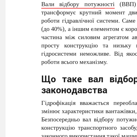
Вали відбору потужності
(ВВП) 
трансформує крутний момент дви
роботи гідравлічної системи. Сам
(до 40%), а іншим елементом є кор
частина між силовим агрегатом ав
просту конструкцію та низьку в
гідросистеми неможливе. Від якос
роботи всього механізму.
Що таке вал відбор
законодавства
Гідрофікація вважається переобл
змінює характеристики вантажівки, т
Безпосередньо вал відбору потужн
конструкцію транспортного засобу
законного використання такої маши