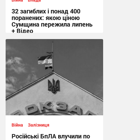
32 загиблих і понад 400
поранених: якою ціною
Сумщина пережила липень
+ Відео
11:58 сьогодні
Війна
Залізниця
Російські БпЛА влучили по