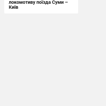
локомотиву поїзда Суми –
Київ
11:11 сьогодні