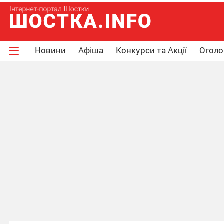
Новини
Афіша
Конкурси та Акції
Огол