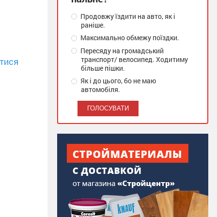
Продовжу їздити на авто, як і
раніше.
Максимально обмежу поїздки.
Пересяду на громадський
транспорт/ велосипед. Ходитиму
тися
більше пішки.
Як і до цього, бо не маю
автомобіля.