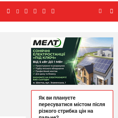
Як ви плануєте
пересуватися містом після
різкого стрибка цін на
пальне?