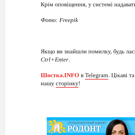
Крім оповіщення, у системі надавати
Фото: Freepik
Якщо ви знайшли помилку, будь ласк
Ctrl+Enter
.
Шостка.INFO
в
Telegram
. Цікаві т
нашу
сторінку
!