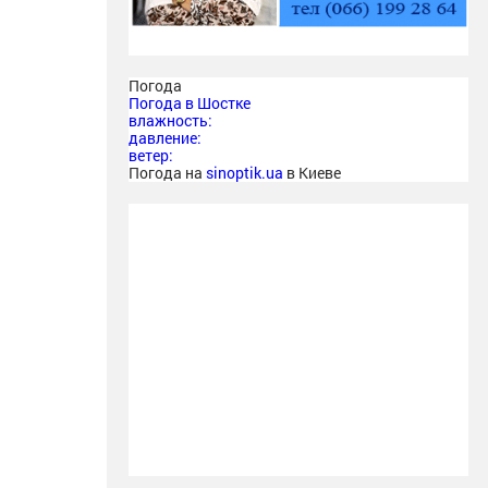
Погода
Погода в
Шостке
влажность:
давление:
ветер:
Погода на
sinoptik.ua
в Киеве