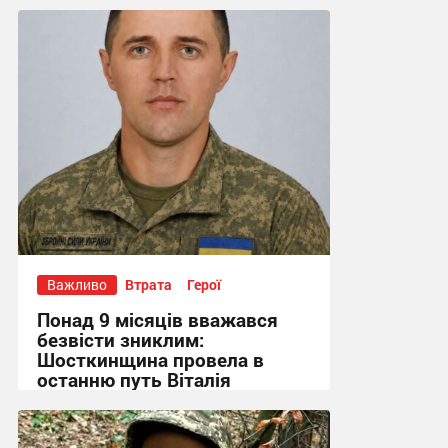
Важливо
Втрата
Герої
Понад 9 місяців вважався
безвісти зниклим:
Шосткинщина провела в
останню путь Віталія
Волянського
15:32 вчора