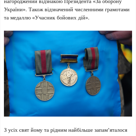
нагороджений відзнакою Президента «За оборону
України». Також відзначений численними грамотами
та медаллю «Учасник бойових дій».
З усіх свят йому та рідним найбільше запам’яталося