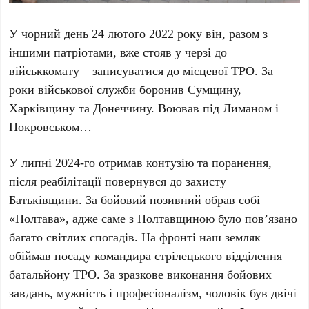
У чорний день 24 лютого 2022 року він, разом з
іншими патріотами, вже стояв у черзі до
військкомату – записуватися до місцевої ТРО. За
роки військової служби боронив Сумщину,
Харківщину та Донеччину. Воював під Лиманом і
Покровськом…
У липні 2024-го отримав контузію та поранення,
після реабілітації повернувся до захисту
Батьківщини. За бойовий позивний обрав собі
«Полтава», адже саме з Полтавщиною було пов’язано
багато світлих спогадів. На фронті наш земляк
обіймав посаду командира стрілецького відділення
батальйону ТРО. За зразкове виконання бойових
завдань, мужність і професіоналізм, чоловік був двічі