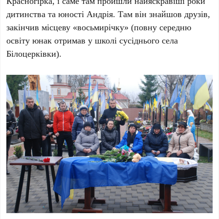
Красногірка, і саме там пройшли найяскравіші роки
дитинства та юності Андрія. Там він знайшов друзів,
закінчив місцеву «восьмирічку» (повну середню
освіту юнак отримав у школі сусіднього села
Білоцерківки).